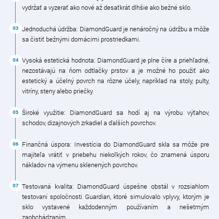
vydržať a vyzerať ako nové až desaťkrát dlhšie ako bežné sklo.
Jednoduchá údržba: DiamondGuard je nenáročný na údržbu a môže
sa čistiť bežnými domácimi prostriedkami.
Vysoká estetická hodnota: DiamondGuard je plne číre a priehľadné,
nezostávajú na ňom odtlačky prstov a je možné ho použiť ako
estetický a účelný povrch na rôzne účely, napríklad na stoly, pulty,
vitríny, steny alebo priečky.
Široké využitie: DiamondGuard sa hodí aj na výrobu výťahov,
schodov, dizajnových zrkadiel a ďalších povrchov.
Finančná úspora: Investícia do DiamondGuard skla sa môže pre
majiteľa vrátiť v priebehu niekoľkých rokov, čo znamená úsporu
nákladov na výmenu sklenených povrchov.
Testovaná kvalita: DiamondGuard úspešne obstál v rozsiahlom
testovaní spoločnosti Guardian, ktoré simulovalo vplyvy, ktorým je
sklo vystavené každodenným používaním a nešetrným
zaobchádzaním.