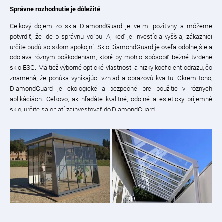
Správne rozhodnutie je dôležité
Celkový dojem zo skla DiamondGuard je veľmi pozitívny a môžeme
potvrdiť, že ide o správnu voľbu. Aj keď je investícia vyššia, zákazníci
určite budú so sklom spokojní. Sklo DiamondGuard je oveľa odolnejšie a
odoláva rôznym poškodeniam, ktoré by mohlo spôsobiť bežné tvrdené
sklo ESG. Má tiež výborné optické vlastnosti a nízky koeficient odrazu, čo
znamená, že ponúka vynikajúci vzhľad a obrazovú kvalitu. Okrem toho,
DiamondGuard je ekologické a bezpečné pre použitie v rôznych
aplikáciách. Celkovo, ak hľadáte kvalitné, odolné a esteticky príjemné
sklo, určite sa oplatí zainvestovať do DiamondGuard.