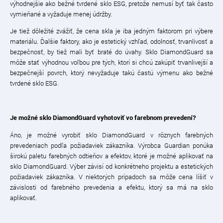
výhodnejšie ako bežné tvrdené sklo ESG, pretože nemusí byť tak často
vymieňané a vyžaduje menej údržby.
Je tiež dôležité zvážiť, že cena skla je iba jedným faktorom pri výbere
materiálu. Ďalšie faktory, ako je estetický vzhľad, odolnosť, trvanlivosť a
bezpečnosť, by tiež mali byť braté do úvahy. Sklo DiamondGuard sa
môže stať výhodnou voľbou pre tých, ktorí si chcú zakúpiť trvanlivejší a
bezpečnejší povrch, ktorý nevyžaduje takú častú výmenu ako bežné
tvrdené sklo ESG.
Je možné sklo DiamondGuard vyhotoviť vo farebnom prevedení?
Áno, je možné vyrobiť sklo DiamondGuard v rôznych farebných
prevedeniach podľa požiadaviek zákazníka. Výrobca Guardian ponúka
širokú paletu farebných odtieňov a efektov, ktoré je možné aplikovať na
sklo DiamondGuard. Výber závisí od konkrétneho projektu a estetických
požiadaviek zákazníka. V niektorých prípadoch sa môže cena líšiť v
závislosti od farebného prevedenia a efektu, ktorý sa má na sklo
aplikovať.