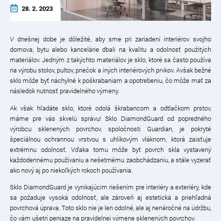
28. 2. 2023
V dnešnej dobe je dôležité, aby sme pri zariadení interiérov svojho
domova, bytu alebo kancelárie dbali na kvalitu a odolnosť použitých
materiálov. Jedným z takýchto materiálov je sklo, ktoré sa často používa
na výrobu stolov, pultov, priečok a iných interiérových prvkov. Avšak bežné
sklo môže byť náchylné k poškrabaniam a opotrebeniu, čo môže mať za
následok nutnosť pravidelného výmeny.
Ak však hľadáte sklo, ktoré odolá škrabancom a odtlačkom prstov,
máme pre vás skvelú správu! Sklo DiamondGuard od popredného
výrobcu sklenených povrchov, spoločnosti Guardian, je pokryté
špeciálnou ochrannou vrstvou s uhlíkovým vláknom, ktorá zaisťuje
extrémnu odolnosť. Vďaka tomu môže byť povrch skla vystavený
každodennému používaniu a nešetrnému zaobchádzaniu, a stále vyzerať
ako nový aj po niekoľkých rokoch používania.
Sklo DiamondGuard je vynikajúcim riešením pre interiéry a exteriéry, kde
sa požaduje vysoká odolnosť, ale zároveň aj estetická a priehľadná
povrchová úprava. Toto sklo nie je len odolné, ale aj nenáročné na údržbu,
čo vám ušetrí peniaze na pravidelnej výmene sklenených povrchov.