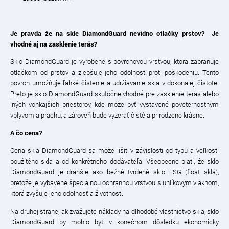
Je pravda že na skle DiamondGuard nevidno otlačky prstov? Je
vhodné aj na zasklenie terás?
Sklo DiamondGuard je vyrobené s povrchovou vrstvou, ktorá zabraňuje
otlačkom od prstov a zlepšuje jeho odolnosť proti poškodeniu. Tento
povrch umožňuje ľahké čistenie a udržiavanie skla v dokonalej čistote.
Preto je sklo DiamondGuard skutočne vhodné pre zasklenie terás alebo
iných vonkajších priestorov, kde môže byť vystavené poveternostným
vplyvom a prachu, a zároveň bude vyzerať čisté a prirodzene krásne.
A čo cena?
Cena skla DiamondGuard sa môže líšiť v závislosti od typu a veľkosti
použitého skla a od konkrétneho dodávateľa. Všeobecne platí, že sklo
DiamondGuard je drahšie ako bežné tvrdené sklo ESG (float sklá),
pretože je vybavené špeciálnou ochrannou vrstvou s uhlíkovým vláknom,
ktorá zvyšuje jeho odolnosť a životnosť.
Na druhej strane, ak zvažujete náklady na dlhodobé vlastníctvo skla, sklo
DiamondGuard by mohlo byť v konečnom dôsledku ekonomicky