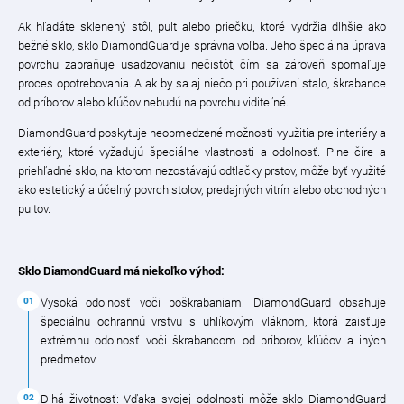
Ak hľadáte sklenený stôl, pult alebo priečku, ktoré vydržia dlhšie ako
bežné sklo, sklo DiamondGuard je správna voľba. Jeho špeciálna úprava
povrchu zabraňuje usadzovaniu nečistôt, čím sa zároveň spomaľuje
proces opotrebovania. A ak by sa aj niečo pri používaní stalo, škrabance
od príborov alebo kľúčov nebudú na povrchu viditeľné.
DiamondGuard poskytuje neobmedzené možnosti využitia pre interiéry a
exteriéry, ktoré vyžadujú špeciálne vlastnosti a odolnosť. Plne číre a
priehľadné sklo, na ktorom nezostávajú odtlačky prstov, môže byť využité
ako estetický a účelný povrch stolov, predajných vitrín alebo obchodných
pultov.
Sklo DiamondGuard má niekoľko výhod:
Vysoká odolnosť voči poškrabaniam: DiamondGuard obsahuje
špeciálnu ochrannú vrstvu s uhlíkovým vláknom, ktorá zaisťuje
extrémnu odolnosť voči škrabancom od príborov, kľúčov a iných
predmetov.
Dlhá životnosť: Vďaka svojej odolnosti môže sklo DiamondGuard