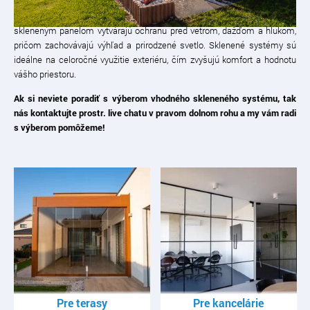
Sklenené systémy
poskytujú elegantné a funkčné riešenie pre
uzatvorenie terás, balkónov a altánkov. Vďaka posuvným a otočným
skleneným panelom vytvárajú ochranu pred vetrom, dažďom a hlukom,
pričom zachovávajú výhľad a prirodzené svetlo. Sklenené systémy sú
ideálne na celoročné využitie exteriéru, čím zvyšujú komfort a hodnotu
vášho priestoru.
Ak si neviete poradiť s výberom vhodného skleneného systému, tak
nás kontaktujte prostr. live chatu v pravom dolnom rohu a my vám radi
s výberom pomôžeme!
Pre terasy
Pre kancelárie