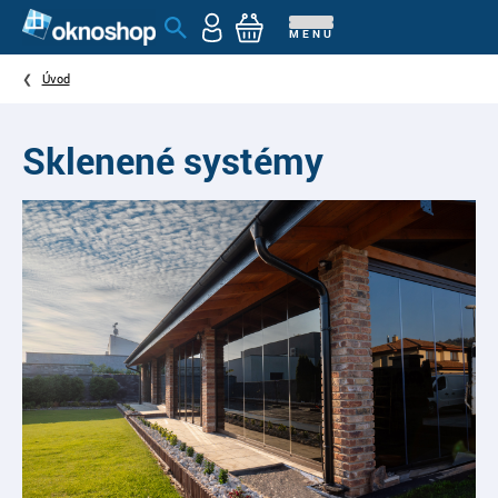
MENU
Úvod
Sklenené systémy
Súkromie bez straty výhľadu