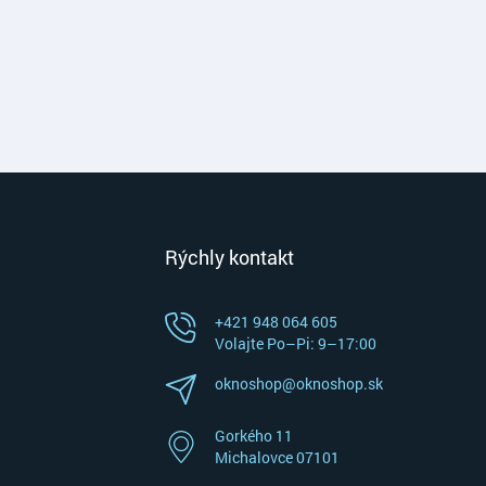
Rýchly kontakt
+421 948 064 605
Volajte Po–⁠Pi: 9–⁠17:00
oknoshop@oknoshop.sk
Gorkého 11
Michalovce 07101