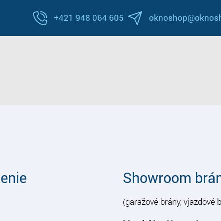
+421 948 064 605
oknoshop@oknosh
enie
Showroom brá
​​​​​​(garažové brány, vjazdové 