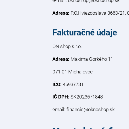
e-mail: oknoshop@oknoshop.sk
Adresa:
P.O.Hviezdoslava 3663/21, 
Fakturačné údaje
ON shop s.r.o.
Adresa:
Maxima Gorkého 11
071 01 Michalovce
IČO:
46937731
IČ DPH:
SK2023671848
email: financie@oknoshop.sk