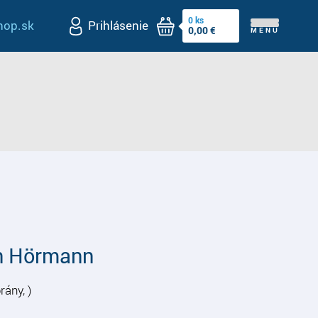
0
ks
op.sk
Prihlásenie
0,00
€
MENU
n Hörmann
brány, )