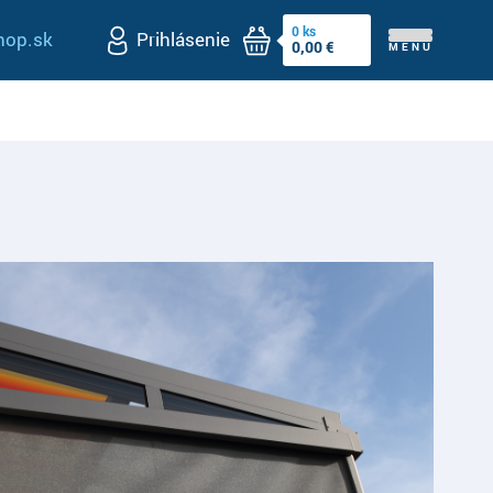
0
ks
op.sk
Prihlásenie
0,00
€
MENU