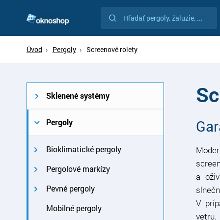
Vyhľadávanie
Vyhľadávanie
Úvod
Pergoly
Screenové rolety
Sc
Sklenené systémy
Pre terasy
Pergoly
Gar
Posuvné sklenené systémy
Pre kancelárie
Bioklimatické pergoly
Modern
Posuvno - otočné sklenené
screen
systémy
Bioklimatické pergoly s
Pergolové markízy
a oži
odsúvacími lamelami
Neotváravé sklenené
Pergolová markíza s
Pevné pergoly
slnečn
systémy
Bioklimatické pergoly s
rovnou strechou
V príp
Pevná pergola s rovnou
Mobilné pergoly
otočnými lamelami
Vertikálný posuvný systém
vetru
Pergolová markíza so
strechou