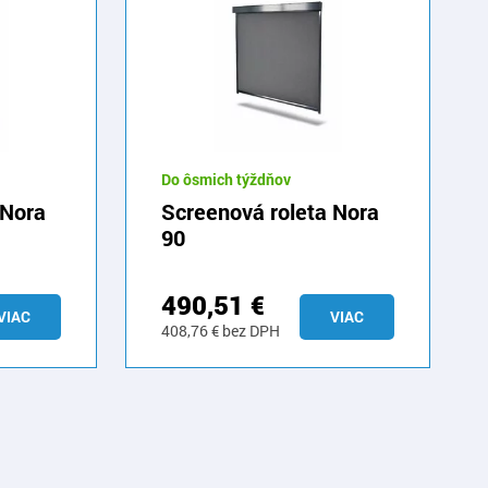
Do ôsmich týždňov
 Nora
Screenová roleta Nora
90
490,51
€
VIAC
VIAC
408,76
€
bez DPH