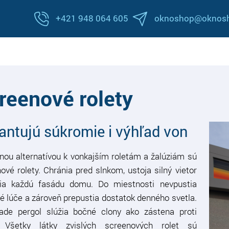
+421 948 064 605
oknoshop@oknosh
reenové rolety
antujú súkromie i výhľad von
ou alternatívou k vonkajším roletám a žalúziám sú
ové rolety. Chránia pred slnkom, ustoja silný vietor
via každú fasádu domu. Do miestnosti nevpustia
é lúče a zároveň prepustia dostatok denného svetla.
ade pergol slúžia bočné clony ako zástena proti
. Všetky látky zvislých screenových rolet sú