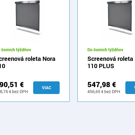
 ôsmich týždňov
Do ôsmich týždňov
creenová roleta Nora
Screenová roleta
10
110 PLUS
90,51
€
547,98
€
VIAC
8,76
€
bez DPH
456,65
€
bez DPH