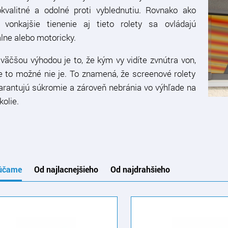
kvalitné a odolné proti vyblednutiu. Rovnako ako
 vonkajšie tienenie aj tieto rolety sa ovládajú
ne alebo motoricky.
jväčšou výhodou je to, že kým vy vidíte zvnútra von,
 to možné nie je. To znamená, že screenové rolety
rantujú súkromie a zároveň nebránia vo výhľade na
kolie.
účame
Od najlacnejšieho
Od najdrahšieho