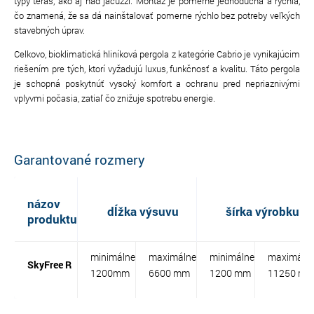
typy terás, ako aj nad jacuzzi. Montáž je pomerne jednoduchá a rýchla,
čo znamená, že sa dá nainštalovať pomerne rýchlo bez potreby veľkých
stavebných úprav.
Celkovo, bioklimatická hliníková pergola z kategórie Cabrio je vynikajúcim
riešením pre tých, ktorí vyžadujú luxus, funkčnosť a kvalitu. Táto pergola
je schopná poskytnúť vysoký komfort a ochranu pred nepriaznivými
vplyvmi počasia, zatiaľ čo znižuje spotrebu energie.
Garantované rozmery
názov
dĺžka výsuvu
šírka výrobku
produktu
minimálne
maximálne
minimálne
maximáln
SkyFree R
1200mm
6600 mm
1200 mm
11250 m