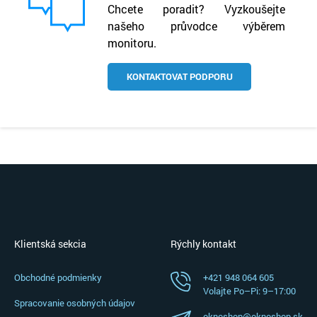
Chcete poradit? Vyzkoušejte
našeho průvodce výběrem
monitoru.
KONTAKTOVAT PODPORU
Klientská sekcia
Rýchly kontakt
Obchodné podmienky
+421 948 064 605
Volajte Po–⁠Pi: 9–⁠17:00
Spracovanie osobných údajov
oknoshop@oknoshop.sk