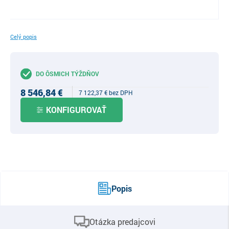
Celý popis
DO ÔSMICH TÝŽDŇOV
8 546,84
€
7 122,37
€
KONFIGUROVAŤ
Popis
Otázka predajcovi