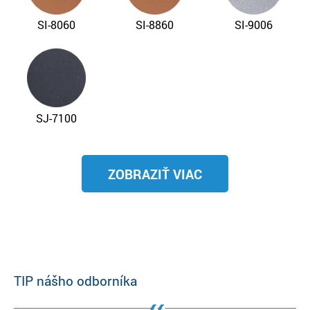
SI-8060
SI-8860
SI-9006
SJ-7100
ZOBRAZIŤ VIAC
SJ-8100
SP-1032
SP-7016
TIP nášho odborníka
SP-8019
SP-9001
SP-9005