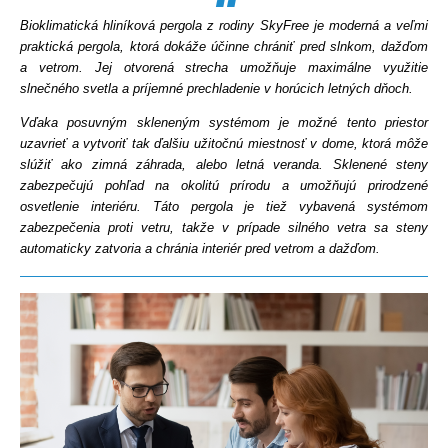
Bioklimatická hliníková pergola z rodiny SkyFree je moderná a veľmi
praktická pergola, ktorá dokáže účinne chrániť pred slnkom, dažďom
a vetrom. Jej otvorená strecha umožňuje maximálne využitie
slnečného svetla a príjemné prechladenie v horúcich letných dňoch.
Vďaka posuvným skleneným systémom je možné tento priestor
SP-9007
SP-9016 Gloss
SP-9016 Matt
uzavrieť a vytvoriť tak ďalšiu užitočnú miestnosť v dome, ktorá môže
slúžiť ako zimná záhrada, alebo letná veranda. Sklenené steny
zabezpečujú pohľad na okolitú prírodu a umožňujú prirodzené
osvetlenie interiéru. Táto pergola je tiež vybavená systémom
zabezpečenia proti vetru, takže v prípade silného vetra sa steny
automaticky zatvoria a chránia interiér pred vetrom a dažďom.