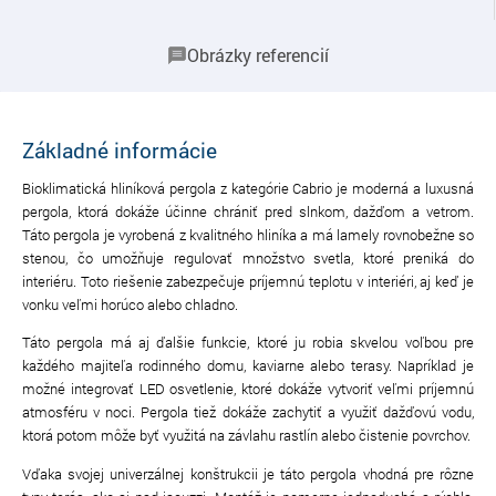
Obrázky referencií
Základné informácie
Bioklimatická hliníková pergola z kategórie Cabrio je moderná a luxusná
pergola, ktorá dokáže účinne chrániť pred slnkom, dažďom a vetrom.
Táto pergola je vyrobená z kvalitného hliníka a má lamely rovnobežne so
stenou, čo umožňuje regulovať množstvo svetla, ktoré preniká do
interiéru. Toto riešenie zabezpečuje príjemnú teplotu v interiéri, aj keď je
vonku veľmi horúco alebo chladno.
Táto pergola má aj ďalšie funkcie, ktoré ju robia skvelou voľbou pre
každého majiteľa rodinného domu, kaviarne alebo terasy. Napríklad je
možné integrovať LED osvetlenie, ktoré dokáže vytvoriť veľmi príjemnú
atmosféru v noci. Pergola tiež dokáže zachytiť a využiť dažďovú vodu,
ktorá potom môže byť využitá na závlahu rastlín alebo čistenie povrchov.
Vďaka svojej univerzálnej konštrukcii je táto pergola vhodná pre rôzne