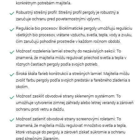
konkrétnym potrebám majiteľa.
Robustný strešný profil: Strešný profil pergoly je robustný a
zaručuje ochranu pred poveternostnými vplyvmi.
Regulácia bio procesov: Bioklimatické pergoly umožňujú reguláciu
všetkých bio procesov, vrátane vzduchu, svetla, tepla, vody a zvuku,
čím zaručujú pohodlné prostredie v každom ročnom období.
Možnosť rozdelenia lamiel strechy do nezávislých sekcií: To
znamená, že majitelia môžu regulovať priechod svetla a tepla v
rôznych častiach pergoly podľa svojich potrieb.
Široká škála farieb konštrukcií a strešných lamiel: Majitelia môžu
zvoliť farbu pergoly podľa svojich predstáv a farebného zladenia s
okolím.
Možnosť zaskliť obvodové strany skleneným systémom: To
umožňuje vytvorenie zimnej záhrady alebo letnej verandy a zároveň
ochranu proti vetru a dažďu.
Možnosť zatieniť obvodové strany screenovými roletami: To
znamená, že majitelia môžu regulovať množstvo svetla a tepla,
ktoré vstupuje do pergoly, a zároveň získať súkromie a ochranu
pred slnečným žiarením.