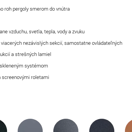
o roh pergoly smerom do vnútra
ane vzduchu, svetla, tepla, vody a zvuku
 viacerých nezávislých sekcií, samostatne ovládateľných
ukcií a strešných lamiel
n skleneným systémom
n screenovými roletami