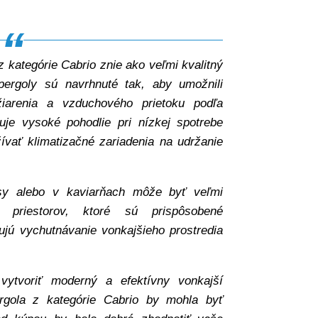
z kategórie Cabrio znie ako veľmi kvalitný
pergoly sú navrhnuté tak, aby umožnili
žiarenia a vzduchového prietoku podľa
uje vysoké pohodlie pri nízkej spotrebe
ívať klimatizačné zariadenia na udržanie
rasy alebo v kaviarňach môže byť veľmi
h priestorov, ktoré sú prispôsobené
jú vychutnávanie vonkajšieho prostredia
vytvoriť moderný a efektívny vonkajší
pergola z kategórie Cabrio by mohla byť