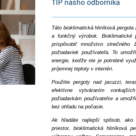
TIP nášho odborníka
Táto bioklimatická hliníková pergola 
a funkčný výrobok. Bioklimatické 
prispôsobiť množstvo slnečného 
požiadaviek používateľa. To umožň
energie, keďže nie je potrebné využ
príjemnej teploty v interiéri.
Použitie pergoly nad jacuzzi, te
efektívne vytváraním vonkajšíc
požiadavkám používateľov a umožňu
bez ohľadu na počasie.
Ak hľadáte najlepší spôsob, ako 
priestor, bioklimatická hliníková 