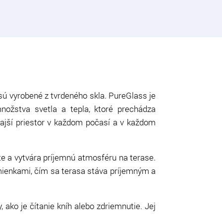
 sú vyrobené z tvrdeného skla. PureGlass je
ožstva svetla a tepla, ktoré prechádza
ajší priestor v každom počasí a v každom
ete a vytvára príjemnú atmosféru na terase.
ienkami, čím sa terasa stáva príjemným a
y, ako je čítanie kníh alebo zdriemnutie. Jej