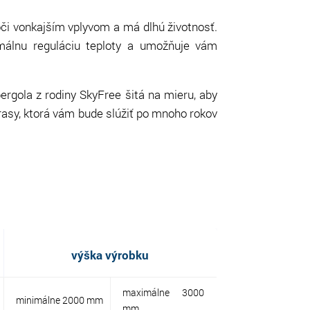
oči vonkajším vplyvom a má dlhú životnosť.
málnu reguláciu teploty a umožňuje vám
pergola z rodiny SkyFree šitá na mieru, aby
rasy, ktorá vám bude slúžiť po mnoho rokov
výška výrobku
maximálne 3000
minimálne 2000 mm
mm