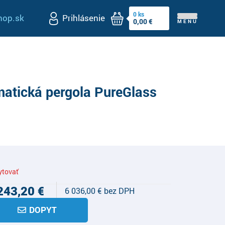
0
ks
op.sk
Prihlásenie
0,00
€
MENU
matická pergola PureGlass
ytovať
243,20
€
6 036,00
€
DOPYT