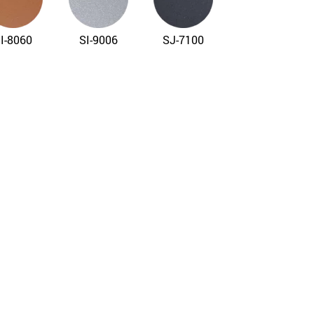
I-8060
SI-9006
SJ-7100
P-9016
SP-9016
SI-8860
Gloss
Matt