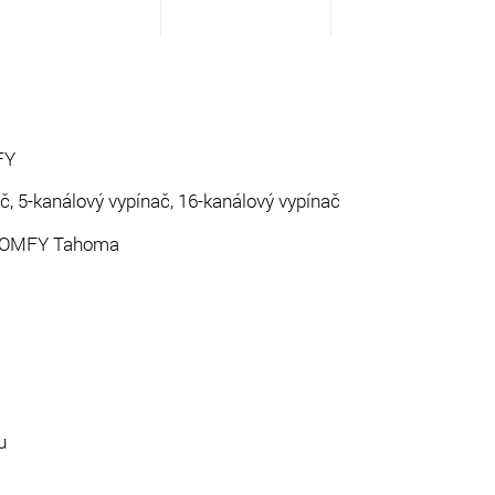
FY
č, 5-kanálový vypínač, 16-kanálový vypínač
 SOMFY Tahoma
u