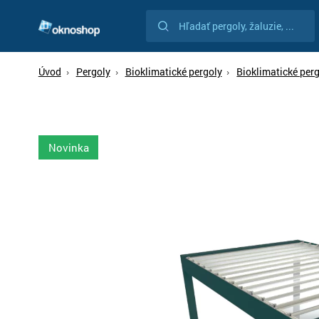
Vyhľadávanie
Vyhľadávanie
Úvod
Pergoly
Bioklimatické pergoly
Bioklimatické per
Novinka