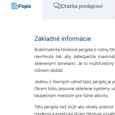
Popis
Otázka predajcovi
Základné informácie
Bioklimatická hliníková pergola z rodiny S
navrhnutá tak, aby zabezpečila maximá
sklenenými lamelami. Je to multifunkčný
ročnom období.
Jednou z hlavných výhod tejto pergoly je j
Okrem toho, posuvné sklenené systémy vá
bezpečným miestom pre rôzne aktivity.
Táto pergola tiež slúži ako skvelý priestor 
moderný a estetický dizajn zlepšuje vizuál