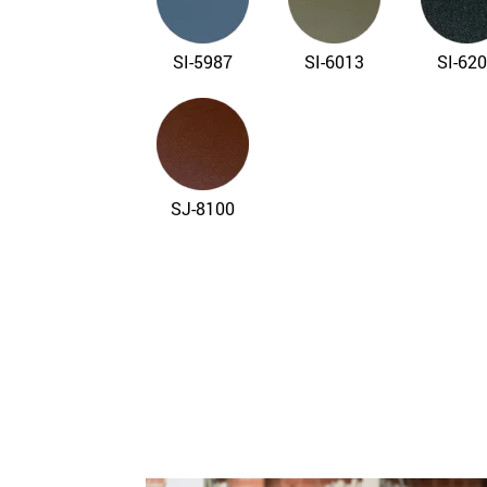
SI-5987
SI-6013
SI-62
SJ-8100
SP-1032
SP-7016
SP-80