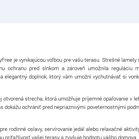
kyFree je vynikajúcou voľbou pre vašu terasu. Strešné lamely
lnu ochranu pred slnkom a zároveň umožnila reguláciu mn
 a elegantný doplnok, ktorý vám umožní vychutnávať si vonk
ej otvorená strecha, ktorá umožňuje príjemné opaľovanie v l
s dokážu ochrániť pred nepriaznivými poveternostnými podm
pre rodinné oslavy, servírovanie jedál alebo relaxačné aktivit
nu príťažlivosť vašej terasy a zvyšuje hodnotu vášho domova.