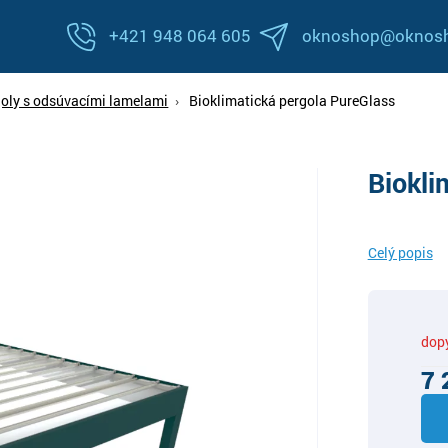
+421 948 064 605
oknoshop@oknosh
goly s odsúvacími lamelami
Bioklimatická pergola PureGlass
Biokli
Celý popis
dop
7 