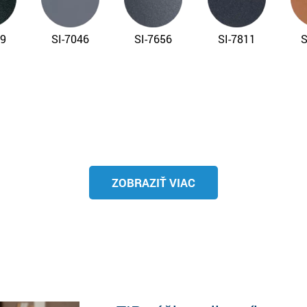
09
SI-7046
SI-7656
SI-7811
S
ZOBRAZIŤ VIAC
19
SP-9001
SP-9005
SP-9007
S