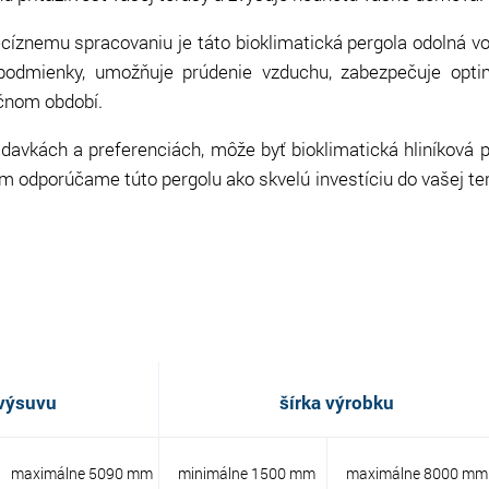
ecíznemu spracovaniu je táto bioklimatická pergola odolná v
podmienky, umožňuje prúdenie vzduchu, zabezpečuje opti
očnom období.
adavkách a preferenciách, môže byť bioklimatická hliníková 
 odporúčame túto pergolu ako skvelú investíciu do vašej te
 výsuvu
šírka výrobku
maximálne 5090 mm
minimálne 1500 mm
maximálne 8000 mm