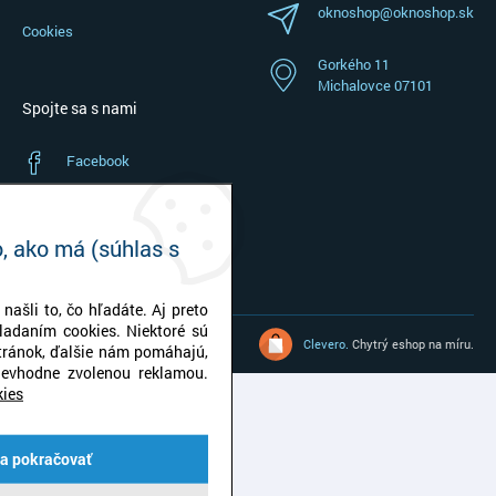
oknoshop@oknoshop.sk
Cookies
Gorkého 11
Michalovce 07101
Spojte sa s nami
Facebook
Instagram
, ako má (súhlas s
YouTube
našli to, čo hľadáte. Aj preto
ladaním cookies. Niektoré sú
Oknoshop | © 2026
Clevero.
Chytrý eshop na míru.
tránok, ďalšie nám pomáhajú,
evhodne zvolenou reklamou.
kies
 a pokračovať