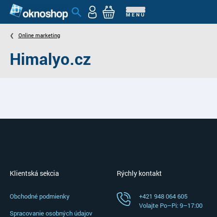
MENU
Online marketing
Himalyo.cz
Klientská sekcia
Rýchly kontakt
Obchodné podmienky
+421 948 064 605
Volajte Po–⁠Pi: 9–⁠17:00
Spracovanie osobných údajov